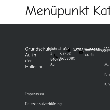
Menüpunkt Kat
Grundschule
Wi
Jahnstraße
08752/8658085
verwaltung@gs
3
08752
Au in
au.de
8658080
84072
der
Au
Mar
Hallertau
Kin
Kin
Impressum
Datenschutzerklärung