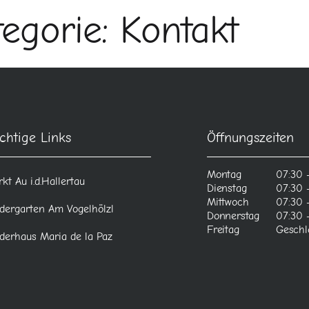
egorie:
Kontakt
chtige Links
Öffnungszeiten
-
Montag
07:30 -
kt Au i.d.Hallertau
Dienstag
07:30 -
Mittwoch
07:30 -
dergarten Am Vogelhölzl
Donnerstag
07:30 -
Freitag
Geschl
derhaus Maria de la Paz