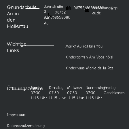
Grundschule
Jahnstraße
08752/8658085
verwaltung@gs-
3
08752
Au in
au.de
8658080
84072
der
Au
Hallertau
Wichtige
Markt Au i.d.Hallertau
Links
Kindergarten Am Vogelhölzl
Kinderhaus Maria de la Paz
Öffnungszeiten
Montag
Dienstag
Mittwoch
Donnerstag
Freitag
07:30 -
07:30 -
07:30 -
07:30 -
Geschlossen
11:15 Uhr
11:15 Uhr
11:15 Uhr
11:15 Uhr
Impressum
Datenschutzerklärung